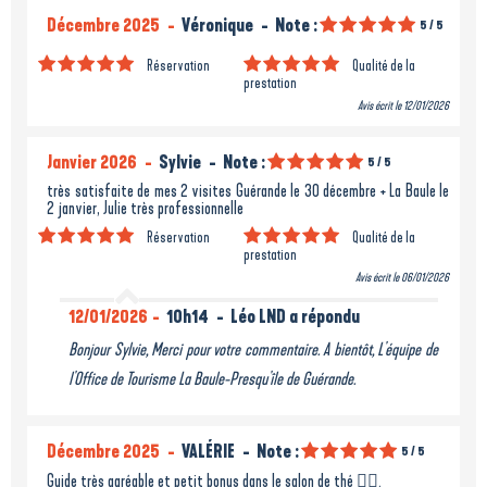
Décembre 2025
Véronique
Note :
5
/ 5
Réservation
Qualité de la
prestation
Avis écrit le 12/01/2026
Janvier 2026
Sylvie
Note :
5
/ 5
très satisfaite de mes 2 visites Guérande le 30 décembre + La Baule le
2 janvier, Julie très professionnelle
Réservation
Qualité de la
prestation
Avis écrit le 06/01/2026
12/01/2026
10h14
Léo LND a répondu
Bonjour Sylvie, Merci pour votre commentaire. A bientôt, L'équipe de
l'Office de Tourisme La Baule-Presqu'île de Guérande.
Décembre 2025
VALÉRIE
Note :
5
/ 5
Guide très agréable et petit bonus dans le salon de thé 👍🏾.