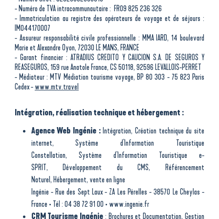
- Numéro de TVA intracommunautaire : FR09 825 236 326
- Immatriculation au registre des opérateurs de voyage et de séjours :
IM044170007
- Assureur responsabilité civile professionnelle : MMA IARD, 14 boulevard
Marie et Alexandre Oyon, 72030 LE MANS, FRANCE
- Garant financier : ATRADIUS CREDITO Y CAUCION S.A. DE SEGUROS Y
REASEGUROS, 159 rue Anatole France, CS 50118, 92596 LEVALLOIS-PERRET
- Médiateur : MTV Médiation tourisme voyage, BP 80 303 - 75 823 Paris
Cedex -
www.mtv.travel
Intégration, réalisation technique et hébergement :
Agence Web
Ingénie :
Intégration
,
Création technique du site
internet
,
Système d'Information Touristique
Constellation
,
Système d'Information Touristique e-
SPRIT
,
Développement du CMS
,
Référencement
Naturel
,
Hébergement
,
vente en ligne
Ingénie - Rue des Sept Laux - ZA Les Pérelles - 38570 Le Cheylas -
France • Tél :
04 38 72 91 00
• ​
www.ingenie.fr
CRM Tourisme
Ingénie
:
Brochures et Documentation
,
Gestion