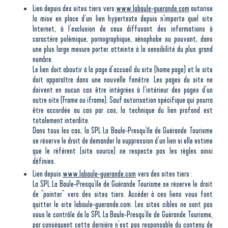
Lien depuis des sites tiers vers
www.labaule-guerande.com
autorise
la mise en place d’un lien hypertexte depuis n'importe quel site
Internet, à l’exclusion de ceux diffusant des informations à
caractère polémique, pornographique, xénophobe ou pouvant, dans
une plus large mesure porter atteinte à la sensibilité du plus grand
nombre.
Le lien doit aboutir à la page d’accueil du site (home page) et le site
doit apparaître dans une nouvelle fenêtre. Les pages du site ne
doivent en aucun cas être intégrées à l’intérieur des pages d’un
autre site (Frame ou iframe). Sauf autorisation spécifique qui pourra
être accordée au cas par cas, la technique du lien profond est
totalement interdite.
Dans tous les cas, la SPL La Baule-Presqu'île de Guérande Tourisme
se réserve le droit de demander la suppression d’un lien si elle estime
que le référent (site source) ne respecte pas les règles ainsi
définies.
Lien depuis
www.labaule-guerande.com
vers des sites tiers :
La SPL La Baule-Presqu'île de Guérande Tourisme se réserve le droit
de "pointer" vers des sites tiers. Accéder à ces liens vous font
quitter le site labaule-guerande.com. Les sites cibles ne sont pas
sous le contrôle de la SPL La Baule-Presqu'île de Guérande Tourisme,
par conséquent cette dernière n’est pas responsable du contenu de