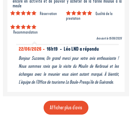
encore en activité et de pouvoir y acheter de la farine moulue à la
meule
Réservation
Qualité de la
prestation
Recommandation
Avis écrit le 15/06/2026
22/06/2026
16h19
Léo LND a répondu
Bonjour Suzanne, Un grand merci pour votre avis enthousiaste !
Nous sommes ravis que la visite du Moulin de Kerbroué et les
échanges avec le meunier vous aient autant marqué. À bientôt,
L'équipe de l'Office de tourisme La Baule-Presqu'île de Guérande.
Afficher plus d'avis