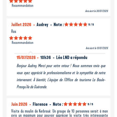
Recommandation
Avis écrit le 30/07/2026
Juillet 2026
Audrey
Note :
5
/ 5
Ras
Recommandation
Avis écrit le 13/07/2026
15/07/2026
10h36
Léo LND a répondu
Bonjour Audrey, Merci pour votre retour ! Nous sommes ravis que
vous ayez apprécié le professionnalisme et la sympathie de notre
intervenant. À bientôt, L'équipe de l'Office de tourisme La Baule-
Presqu'île de Guérande.
Juin 2026
Florence
Note :
5
/ 5
Visite du moulin de Kerbroué: Un groupe de 10 personnes serait à mon
avis un maximum pour pouvoir apprécier la visite très intéressante